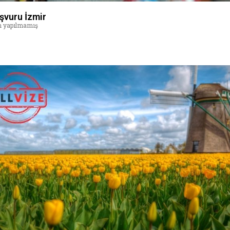
şvuru İzmir
 yapılmamış